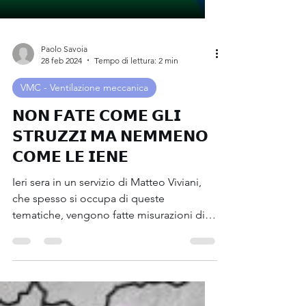
Paolo Savoia
28 feb 2024
Tempo di lettura: 2 min
VMC - Ventilazione meccanica
𝗡𝗢𝗡 𝗙𝗔𝗧𝗘 𝗖𝗢𝗠𝗘 𝗚𝗟𝗜
𝗦𝗧𝗥𝗨𝗭𝗭𝗜 𝗠𝗔 𝗡𝗘𝗠𝗠𝗘𝗡𝗢
𝗖𝗢𝗠𝗘 𝗟𝗘 𝗜𝗘𝗡𝗘
Ieri sera in un servizio di Matteo Viviani,
che spesso si occupa di queste