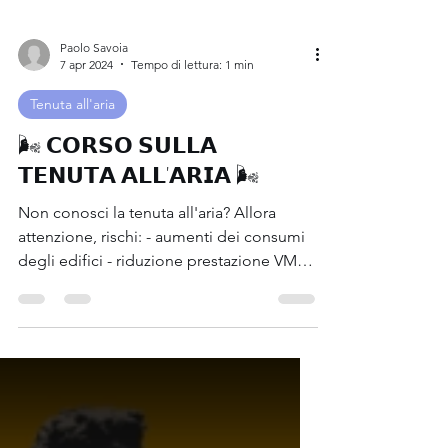
Paolo Savoia
7 apr 2024
Tempo di lettura: 1 min
Tenuta all'aria
🌬 𝗖𝗢𝗥𝗦𝗢 𝗦𝗨𝗟𝗟𝗔
𝗧𝗘𝗡𝗨𝗧𝗔 𝗔𝗟𝗟'𝗔𝗥𝗜𝗔 🌬
Non conosci la tenuta all'aria? Allora
attenzione, rischi: - aumenti dei consumi
degli edifici - riduzione prestazione VMC
-...