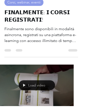
26 nov 2024
Tempo di lettura: 3 min
Corsi, webinar, eventi
𝗙𝗜𝗡𝗔𝗟𝗠𝗘𝗡𝗧𝗘: 𝗜 𝗖𝗢𝗥𝗦𝗜
𝗥𝗘𝗚𝗜𝗦𝗧𝗥𝗔𝗧𝗜!
Finalmente sono disponibili in modalità
asincrona, registrati su una piattaforma e-
learning con accesso illimitato di tempo i
miei...
Load video