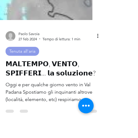
Paolo Savoia
27 feb 2024
Tempo di lettura: 1 min
Tenuta all'aria
𝗠𝗔𝗟𝗧𝗘𝗠𝗣𝗢, 𝗩𝗘𝗡𝗧𝗢,
𝗦𝗣𝗜𝗙𝗙𝗘𝗥𝗜... 𝗹𝗮 𝘀𝗼𝗹𝘂𝘇𝗶𝗼𝗻𝗲?