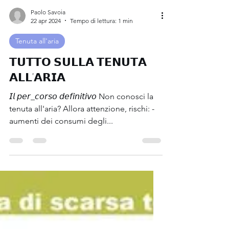
Paolo Savoia
22 apr 2024
Tempo di lettura: 1 min
Tenuta all'aria
𝗧𝗨𝗧𝗧𝗢 𝗦𝗨𝗟𝗟𝗔 𝗧𝗘𝗡𝗨𝗧𝗔
𝗔𝗟𝗟'𝗔𝗥𝗜𝗔
𝘐𝘭 𝘱𝘦𝘳_𝘤𝘰𝘳𝘴𝘰 𝘥𝘦𝘧𝘪𝘯𝘪𝘵𝘪𝘷𝘰 Non conosci la
tenuta all'aria? Allora attenzione, rischi: -
aumenti dei consumi degli...