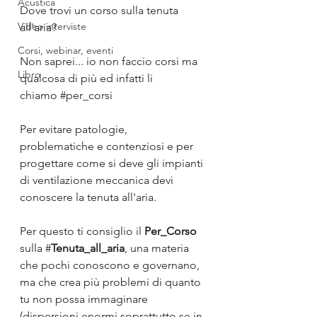
Acustica
Dove trovi un corso sulla tenuta 
Video interviste
all'aria? 
Corsi, webinar, eventi
Non saprei... io non faccio corsi ma 
Libro
qualcosa di più ed infatti li 
chiamo 
#per_corsi
Per evitare patologie, 
problematiche e contenziosi e per 
progettare come si deve gli impianti 
di ventilazione meccanica devi 
conoscere la tenuta all'aria.
Per questo ti consiglio il 
Per_Corso
sulla #
Tenuta_all_aria
, una materia 
che pochi conoscono e governano, 
ma che crea più problemi di quanto 
tu non possa immaginare 
(dispersioni enormi soprattutto se in 