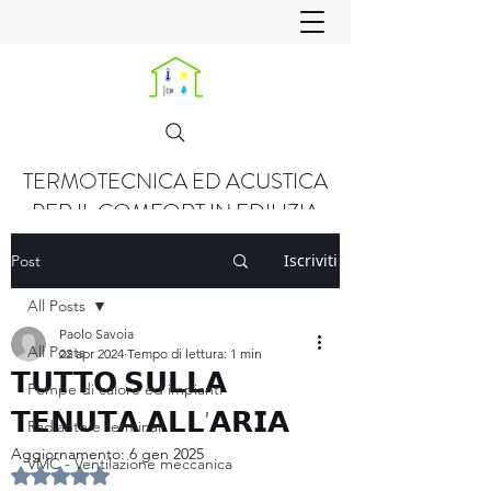
TERMOTECNICA ED ACUSTICA
PER IL COMFORT IN EDILIZIA
Iscriviti
Post
All Posts
Paolo Savoia
All Posts
22 apr 2024
Tempo di lettura: 1 min
𝗧𝗨𝗧𝗧𝗢 𝗦𝗨𝗟𝗟𝗔
Pompe di calore ed impianti
𝗧𝗘𝗡𝗨𝗧𝗔 𝗔𝗟𝗟'𝗔𝗥𝗜𝗔
Radiante e terminali
Aggiornamento:
6 gen 2025
VMC - Ventilazione meccanica
Valutazione NaN stelle su 5.