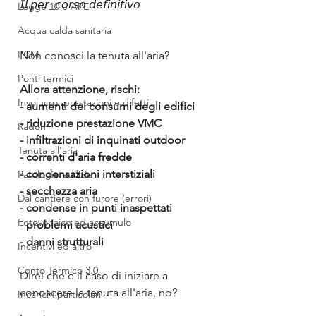
𝘐𝘭 𝘱𝘦𝘳_𝘤𝘰𝘳𝘴𝘰 𝘥𝘦𝘧𝘪𝘯𝘪𝘵𝘪𝘷𝘰
Legge 10 e APE
Acqua calda sanitaria
PCM
Non conosci la tenuta all'aria?
Ponti termici
Allora attenzione, rischi:
Involucro, prestazioni e difetti
- aumenti dei consumi degli edifici
- riduzione prestazione VMC
Radon
- infiltrazioni di inquinati outdoor
Tenuta all'aria
- correnti d'aria fredde
- condensazioni interstiziali
Patologie edilizie
- secchezza aria
Dal cantiere con furore (errori)
- condense in punti inaspettati
Fotovoltaico ed accumulo
- problemi acustici
- danni strutturali
Incentivi ed altro
Conto Termico 3.0
Direi che è il caso di iniziare a 
conoscere la tenuta all'aria, no?
Incarichi particolari