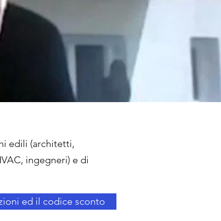
 edili (architetti,
 HVAC, ingegneri) e di
zioni ed il codice sconto