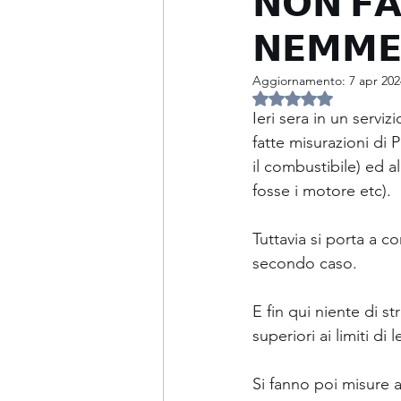
𝗡𝗢𝗡 𝗙𝗔
𝗡𝗘𝗠𝗠𝗘
PCM
Ponti termici
Aggiornamento:
7 apr 202
Valutazione NaN ste
Tenuta all'aria
Patologie 
Ieri sera in un servi
fatte misurazioni di 
il combustibile) ed a
Fotovoltaico ed accumulo
fosse i motore etc).
Tuttavia si porta a c
Incarichi particolari
Acus
secondo caso.
E fin qui niente di s
Libro
superiori ai limiti di 
Si fanno poi misure a