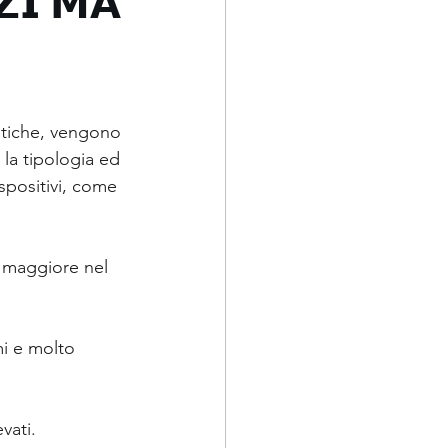
𝗭𝗜 𝗠𝗔
matiche, vengono 
 la tipologia ed 
spositivi, come 
o maggiore nel 
mi e molto 
vati.