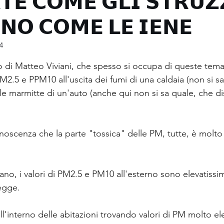
𝗧𝗘 𝗖𝗢𝗠𝗘 𝗚𝗟𝗜 𝗦𝗧𝗥𝗨𝗭
𝗢 𝗖𝗢𝗠𝗘 𝗟𝗘 𝗜𝗘𝗡𝗘
Involucro, prestazioni e difetti
Radon
4
lle su 5.
edilizie
Dal cantiere con furore (errori)
zio di Matteo Viviani, che spesso si occupa di queste te
PM2.5 e PPM10 all'uscita dei fumi di una caldaia (non si sa
lle marmitte di un'auto (anche qui non si sa quale, che di
Incentivi ed altro
Conto Termico 3.0
onoscenza che la parte "tossica" delle PM, tutte, è molt
tica
Video interviste
Corsi, webinar, eventi
trano, i valori di PM2.5 e PM10 all'esterno sono elevatissi
legge.
ll'interno delle abitazioni trovando valori di PM molto ele