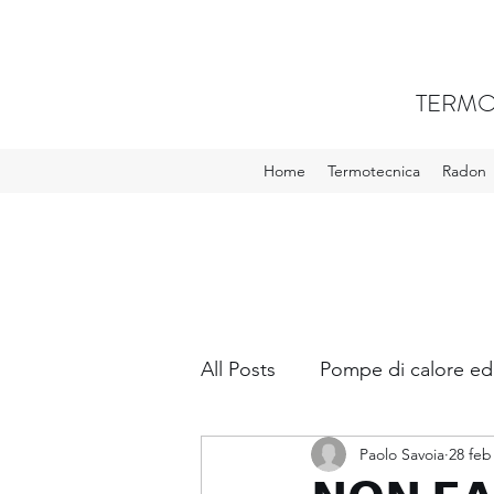
TERMO
Home
Termotecnica
Radon
All Posts
Pompe di calore ed
Paolo Savoia
28 feb
VMC - Ventilazione meccani