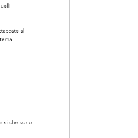
uelli 
taccate al 
stema 
le si che sono 