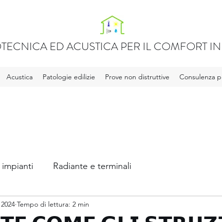
TECNICA ED ACUSTICA PER IL COMFORT IN 
Acustica
Patologie edilizie
Prove non distruttive
Consulenza pr
 impianti
Radiante e terminali
 2024
Tempo di lettura: 2 min
ca
Legge 10 e APE
Acqua calda sanitaria