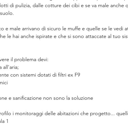
otti di pulizia, dalle cotture dei cibi e se va male anche q
osuolo.
o e male arrivano di sicuro le muffe e quelle se le vedi at
e le hai anche ispirate e che si sono attaccate al tuo si
vere il problema devi:
 all'aria;
nte con sistemi dotati di filtri ex F9
mici
azione e sanificazione non sono la soluzione
ofilo i monitoraggi delle abitazioni che progetto... quel
la 1