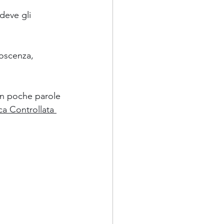
deve gli 
noscenza, 
in poche parole 
a Controllata 