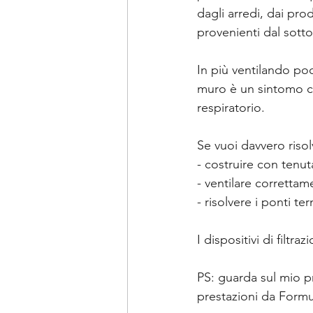
dagli arredi, dai prod
provenienti dal sott
In più ventilando poc
muro è un sintomo ch
respiratorio.
Se vuoi davvero risol
- costruire con tenuta
- ventilare correttame
- risolvere i ponti ter
I dispositivi di filtr
PS: guarda sul mio pr
prestazioni da Formu