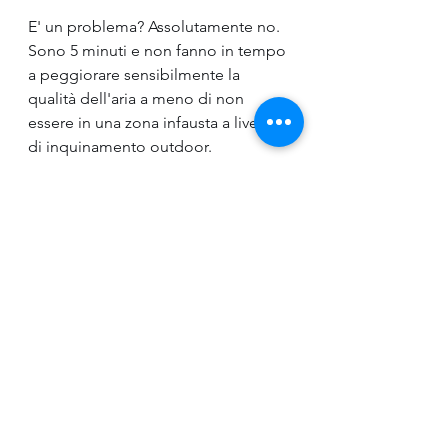
E' un problema? Assolutamente no. 
Sono 5 minuti e non fanno in tempo 
a peggiorare sensibilmente la 
qualità dell'aria a meno di non 
essere in una zona infausta a livello 
di inquinamento outdoor.
L'impianto di ventilazione 
meccanica controllata non è il 
recuperatore di calore.
L'impianto di ventilazione 
meccanica è tra gli impianti più 
complessi da progettare perchè il 
più sottovalutato!
Anche le "banali" griglie di transito 
che nessuno conosce e propone 
fanno parte del progetto 
responsabile e completo.