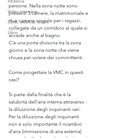
Acustica
persone. Nella zona notte sono 
Video interviste
presenti 3 camere, la matrimoniale e 
due camere singole per i ragazzi, 
Corsi, webinar, eventi
collegate da un corridoio al quale si 
Libro
accede anche al bagno.
C'è una porta divisoria tra la zona 
giorno e la zona notte che viene 
chiusa per volere dei committenti.
Come progettare la VMC in questi 
casi?
Si parte dalla finalità che è la 
salubrità dell'aria interna attraverso 
la diluizione degli inquinanti vari.
Per la diluizione degli inquinanti 
non è solo importante il ricambio 
d'aira (immissione di aria esterna) 