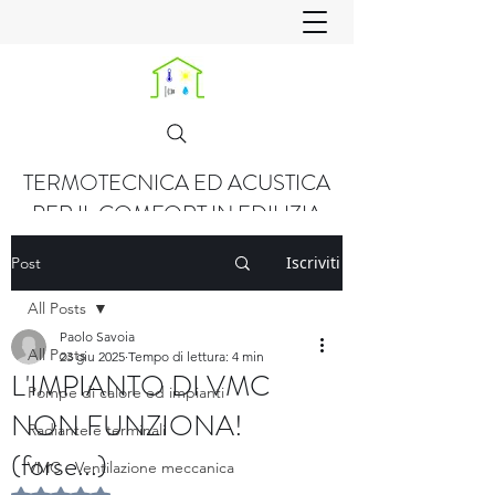
TERMOTECNICA ED ACUSTICA
PER IL COMFORT IN EDILIZIA
Iscriviti
Post
All Posts
Paolo Savoia
All Posts
23 giu 2025
Tempo di lettura: 4 min
L'IMPIANTO DI VMC
Pompe di calore ed impianti
NON FUNZIONA!
Radiante e terminali
(forse...)
VMC - Ventilazione meccanica
Valutazione NaN stelle su 5.