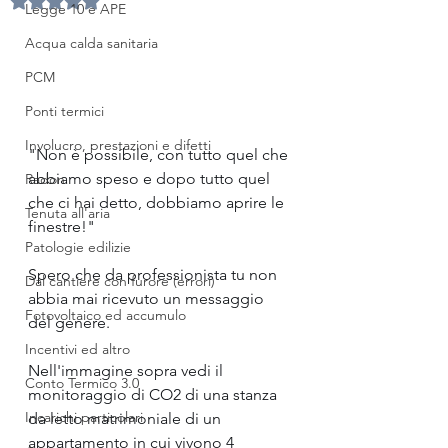
Legge 10 e APE
Acqua calda sanitaria
PCM
Ponti termici
Involucro, prestazioni e difetti
"Non è possibile, con tutto quel che 
abbiamo speso e dopo tutto quel 
Radon
che ci hai detto, dobbiamo aprire le 
Tenuta all'aria
finestre!"
Patologie edilizie
Spero che da professionista tu non 
Dal cantiere con furore (errori)
abbia mai ricevuto un messaggio 
Fotovoltaico ed accumulo
del genere.
Incentivi ed altro
Nell'immagine sopra vedi il 
Conto Termico 3.0
monitoraggio di CO2 di una stanza 
Incarichi particolari
da letto matrimoniale di un 
appartamento in cui vivono 4 