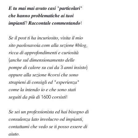
𝑬 𝒕𝒖 𝒎𝒂𝒊 𝒎𝒂𝒊 𝒂𝒗𝒖𝒕𝒐 𝒄𝒂𝒔𝒊 "𝒑𝒂𝒓𝒕𝒊𝒄𝒐𝒍𝒂𝒓𝒊" 
𝒄𝒉𝒆 𝒉𝒂𝒏𝒏𝒐 𝒑𝒓𝒐𝒃𝒍𝒆𝒎𝒂𝒕𝒊𝒄𝒉𝒆 𝒂𝒊 𝒕𝒖𝒐𝒊 
𝒊𝒎𝒑𝒊𝒂𝒏𝒕𝒊? 𝑹𝒂𝒄𝒄𝒐𝒏𝒕𝒂𝒍𝒆 𝒄𝒐𝒎𝒎𝒆𝒏𝒕𝒂𝒏𝒅𝒐!
𝑆𝑒 𝑖𝑙 𝑝𝑜𝑠𝑡 𝑡𝑖 ℎ𝑎 𝑖𝑛𝑐𝑢𝑟𝑖𝑜𝑠𝑖𝑡𝑜, 𝑣𝑖𝑠𝑖𝑡𝑎 𝑖𝑙 𝑚𝑖𝑜 
𝑠𝑖𝑡𝑜 𝑝𝑎𝑜𝑙𝑜𝑠𝑎𝑣𝑜𝑖𝑎.𝑐𝑜𝑚 𝑎𝑙𝑙𝑎 𝑠𝑒𝑧𝑖𝑜𝑛𝑒 
#𝑏𝑙𝑜𝑔
, 
𝑟𝑖𝑐𝑐𝑎 𝑑𝑖 𝑎𝑝𝑝𝑟𝑜𝑓𝑜𝑛𝑑𝑖𝑚𝑒𝑛𝑡𝑖 𝑒 𝑐𝑢𝑟𝑖𝑜𝑠𝑖𝑡𝑎̀ 
(𝑎𝑛𝑐ℎ𝑒 𝑠𝑢𝑙 𝑑𝑖𝑚𝑒𝑛𝑠𝑖𝑜𝑛𝑎𝑚𝑒𝑛𝑡𝑜 𝑑𝑒𝑙𝑙𝑒 
𝑝𝑜𝑚𝑝𝑒 𝑑𝑖 𝑐𝑎𝑙𝑜𝑟𝑒 𝑠𝑢 𝑐𝑢𝑖 𝑑𝑎 3 𝑎𝑛𝑛𝑖 𝑖𝑛𝑠𝑖𝑠𝑡𝑜) 
𝑜𝑝𝑝𝑢𝑟𝑒 𝑎𝑙𝑙𝑎 𝑠𝑒𝑧𝑖𝑜𝑛𝑒 
#𝑐𝑜𝑟𝑠𝑖
 𝑐ℎ𝑒 𝑠𝑜𝑛𝑜 
𝑠𝑡𝑟𝑎𝑝𝑖𝑒𝑛𝑖 𝑑𝑖 𝑐𝑜𝑛𝑠𝑖𝑔𝑙𝑖 𝑒𝑑 "𝑒𝑠𝑝𝑒𝑟𝑖𝑒𝑛𝑧𝑎" 
𝑐𝑜𝑚𝑒 𝑙𝑎 𝑖𝑛𝑡𝑒𝑛𝑑𝑜 𝑖𝑜 𝑒 𝑐ℎ𝑒 𝑠𝑜𝑛𝑜 𝑠𝑡𝑎𝑡𝑖 
𝑠𝑒𝑔𝑢𝑖𝑡𝑖 𝑑𝑎 𝑝𝑖𝑢̀ 𝑑𝑖 1600 𝑐𝑜𝑟𝑠𝑖𝑠𝑡𝑖!
𝑆𝑒 𝑠𝑒𝑖 𝑢𝑛 𝑝𝑟𝑜𝑓𝑒𝑠𝑠𝑖𝑜𝑛𝑖𝑠𝑡𝑎 𝑒𝑑 ℎ𝑎𝑖 𝑏𝑖𝑠𝑜𝑔𝑛𝑜 𝑑𝑖 
𝑐𝑜𝑛𝑠𝑢𝑙𝑒𝑛𝑧𝑎 𝑙𝑎𝑡𝑜 𝑖𝑛𝑣𝑜𝑙𝑢𝑐𝑟𝑜 𝑜𝑑 𝑖𝑚𝑝𝑖𝑎𝑛𝑡𝑖, 
𝑐𝑜𝑛𝑡𝑎𝑡𝑡𝑎𝑚𝑖 𝑐ℎ𝑒 𝑣𝑒𝑑𝑜 𝑠𝑒 𝑡𝑖 𝑝𝑜𝑠𝑠𝑜 𝑒𝑠𝑠𝑒𝑟𝑒 𝑑𝑖 
𝑎𝑖𝑢𝑡𝑜.