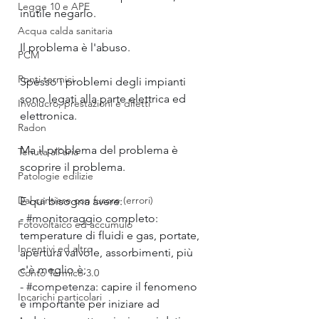
Legge 10 e APE
inutile negarlo.
Acqua calda sanitaria
Il problema è l'abuso.
PCM
Ponti termici
Spesso i problemi degli impianti 
sono legati alla parte elettrica ed 
Involucro, prestazioni e difetti
elettronica.
Radon
Ma il problema del problema è 
Tenuta all'aria
scoprire il problema.
Patologie edilizie
Dal cantiere con furore (errori)
E qui bisogna avere:
- 
#monitoraggio
 completo: 
Fotovoltaico ed accumulo
temperature di fluidi e gas, portate, 
Incentivi ed altro
apertura valvole, assorbimenti, più 
c'è meglio è;
Conto Termico 3.0
- 
#competenza
: capire il fenomeno 
Incarichi particolari
è importante per iniziare ad 