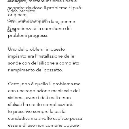
indagare, mettere insieme i dati e 
Acustica
scoprire da dove il problema si può 
Video interviste
originare;
Corsi, webinar, eventi
- 
#esperienza
: qui è dura, per me 
l'esperienza è la correzione dei 
Libro
problemi pregressi.
Uno dei problemi in questo 
impianto era l'installazione delle 
sonde con del silicone a completo 
riempimento del pozzetto.
Certo, non è quello il problema ma 
con una regolazione maniacale del 
sistema, avere i dati reali e non 
sfalsati ha creato complicazioni.
Io prescrivo sempre la pasta 
conduttiva ma a volte capisco possa 
essere di uso non comune oppure 