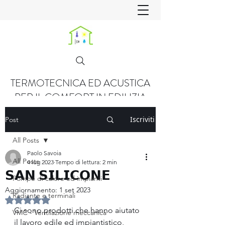
TERMOTECNICA ED ACUSTICA
PER IL COMFORT IN EDILIZIA
Iscriviti
Post
All Posts
Paolo Savoia
All Posts
4 lug 2023
Tempo di lettura: 2 min
𝗦𝗔𝗡 𝗦𝗜𝗟𝗜𝗖𝗢𝗡𝗘
Pompe di calore ed impianti
Aggiornamento:
1 set 2023
Radiante e terminali
Valutazione NaN stelle su 5.
Ci sono prodotti che hanno aiutato 
VMC - Ventilazione meccanica
il lavoro edile ed impiantistico, 