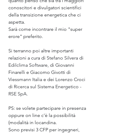
quanto penso che sia tra i maggiori 
conoscitori e divulgatori scientifici 
della transizione energetica che ci 
aspetta.
Sarà come incontrare il mio "super 
erore" preferito.
Si terranno poi altre importanti 
relazioni a cura di 
Stefano Silvera
 di 
Edilclima Software
, di Giovanni 
Finarelli e Giacomo Givotti di 
Viessmann Italia
 e dei Lorenzo Croci 
di 
Ricerca sul Sistema Energetico - 
RSE SpA
.
PS: se volete partecipare in presenza 
oppure on line c'è la possibilità 
(modalità in locandina.
Sono previsi 3 CFP per ingegneri, 