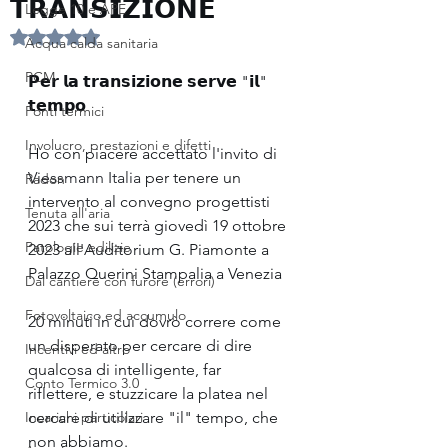
𝗧𝗥𝗔𝗡𝗦𝗜𝗭𝗜𝗢𝗡𝗘
Legge 10 e APE
Valutazione NaN stelle su 5.
Acqua calda sanitaria
PCM
𝗣𝗲𝗿 𝗹𝗮 𝘁𝗿𝗮𝗻𝘀𝗶𝘇𝗶𝗼𝗻𝗲 𝘀𝗲𝗿𝘃𝗲 "𝗶𝗹" 
𝘁𝗲𝗺𝗽𝗼
Ponti termici
Involucro, prestazioni e difetti
Ho con piacere accettato l'invito di 
Viessmann Italia
 per tenere un 
Radon
intervento al convegno progettisti 
Tenuta all'aria
2023 che sui terrà giovedì 19 ottobre 
Patologie edilizie
2023 all'Auditorium G. Piamonte a 
Palazzo Querini Stampalia a Venezia
Dal cantiere con furore (errori)
Fotovoltaico ed accumulo
20 minuti in cui dovrò correre come 
un disperato per cercare di dire 
Incentivi ed altro
qualcosa di intelligente, far 
Conto Termico 3.0
riflettere, e stuzzicare la platea nel 
Incarichi particolari
cercare di utilizzare "il" tempo, che 
non abbiamo.