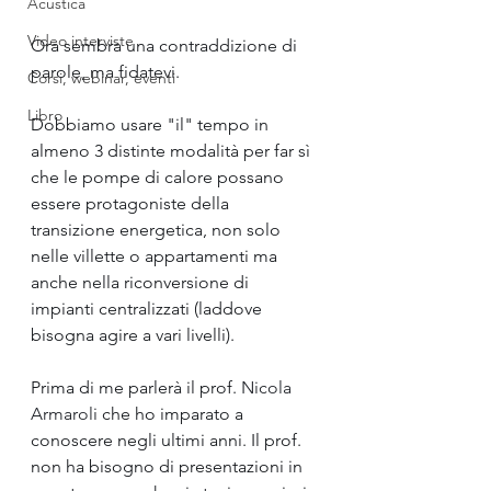
Acustica
Video interviste
Ora sembra una contraddizione di 
parole, ma fidatevi.
Corsi, webinar, eventi
Libro
Dobbiamo usare "il" tempo in 
almeno 3 distinte modalità per far sì 
che le pompe di calore possano 
essere protagoniste della 
transizione energetica, non solo 
nelle villette o appartamenti ma 
anche nella riconversione di 
impianti centralizzati (laddove 
bisogna agire a vari livelli).
Prima di me parlerà il prof. 
Nicola 
Armaroli
 che ho imparato a 
conoscere negli ultimi anni. Il prof. 
non ha bisogno di presentazioni in 