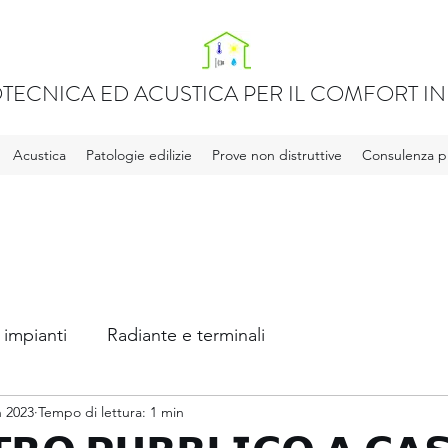
TECNICA ED ACUSTICA PER IL COMFORT IN 
Acustica
Patologie edilizie
Prove non distruttive
Consulenza pr
 impianti
Radiante e terminali
 2023
Tempo di lettura: 1 min
ca
Legge 10 e APE
Acqua calda sanitaria