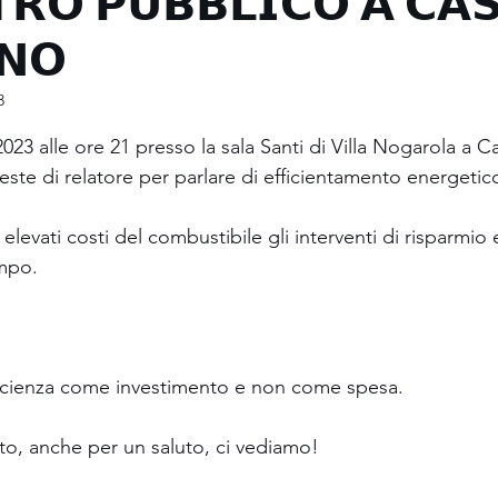
𝗥𝗢 𝗣𝗨𝗕𝗕𝗟𝗜𝗖𝗢 𝗔 𝗖𝗔𝗦
𝗡𝗢
Involucro, prestazioni e difetti
Radon
3
lle su 5.
edilizie
Dal cantiere con furore (errori)
23 alle ore 21 presso la sala Santi di Villa Nogarola a C
este di relatore per parlare di efficientamento energetico 
Incentivi ed altro
Conto Termico 3.0
elevati costi del combustibile gli interventi di risparmio 
mpo.
tica
Video interviste
Corsi, webinar, eventi
fficienza come investimento e non come spesa.
alto, anche per un saluto, ci vediamo!