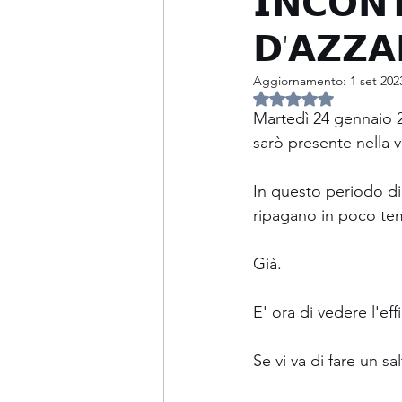
𝗜𝗡𝗖𝗢𝗡
𝗗'𝗔𝗭𝗭𝗔
PCM
Ponti termici
Aggiornamento:
1 set 202
Valutazione NaN ste
Tenuta all'aria
Patologie 
Martedì 24 gennaio 20
sarò presente nella v
Fotovoltaico ed accumulo
In questo periodo di 
ripagano in poco te
Incarichi particolari
Acus
Già. 
E' ora di vedere l'e
Libro
Se vi va di fare un s