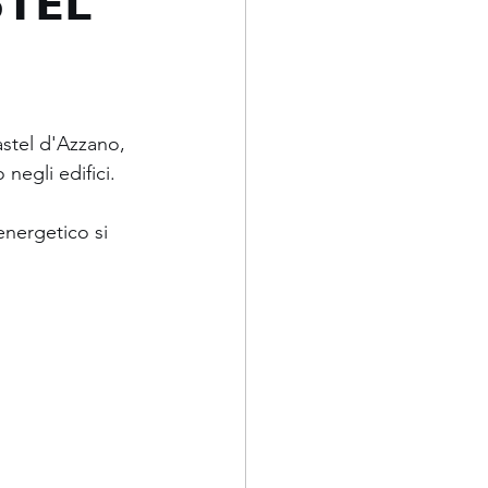
𝗧𝗘𝗟
astel d'Azzano, 
negli edifici.
energetico si 