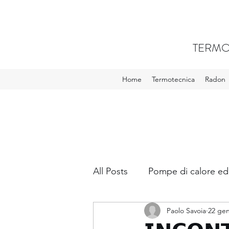
TERMO
Home
Termotecnica
Radon
All Posts
Pompe di calore ed
Paolo Savoia
22 gen
VMC - Ventilazione meccani