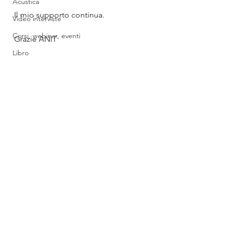
Acustica
Il mio supporto continua.
Video interviste
Corsi, webinar, eventi
Grazie ANIT
Libro