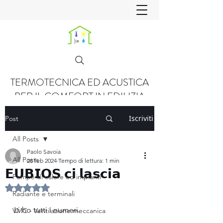
TERMOTECNICA ED ACUSTICA
PER IL COMFORT IN EDILIZIA
Iscriviti
Post
All Posts
Paolo Savoia
All Posts
28 feb 2024
Tempo di lettura: 1 min
𝗘𝗨𝗕𝗜𝗢𝗦 𝗰𝗶 𝗹𝗮𝘀𝗰𝗶𝗮
Pompe di calore ed impianti
Valutazione NaN stelle su 5.
Radiante e terminali
Li ho tutti i numeri.
VMC - Ventilazione meccanica