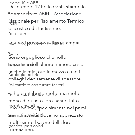
Legge 10 e APE
Dal numero 12 ho la rivista stampata, 
Acqua calda sanitaria
sono socio di 
ANIT - Associazione 
Nazionale per l'Isolamento Termico 
PCM
e acustico
 da tantissimo.
Ponti termici
I numeri precedenti li ho stampati.
Involucro, prestazioni e difetti
Radon
Sono orgoglioso che nella 
Tenuta all'aria
copertina dell'ultimo numero ci sia 
anche la mia foto in mezzo a tanti 
Patologie edilizie
colleghi decisamente di spessore.
Dal cantiere con furore (errori)
Io ho contribuito molto ma molto 
Fotovoltaico ed accumulo
meno di quanto loro hanno fatto 
Incentivi ed altro
loro con me, specialmente nei primi 
anni di attività, dove ho apprezzato 
Conto Termico 3.0
moltissimo il valore della loro 
Incarichi particolari
formazione.