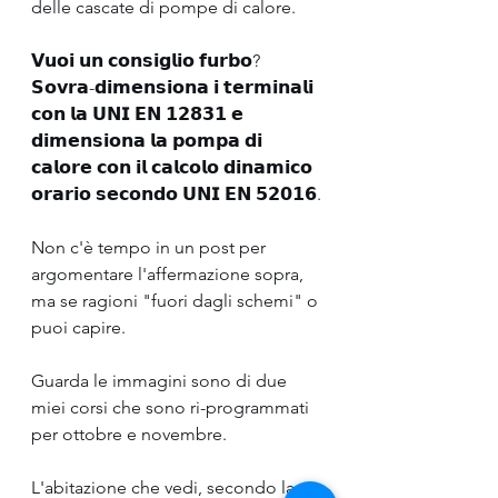
delle cascate di pompe di calore.
𝗩𝘂𝗼𝗶 𝘂𝗻 𝗰𝗼𝗻𝘀𝗶𝗴𝗹𝗶𝗼 𝗳𝘂𝗿𝗯𝗼? 
𝗦𝗼𝘃𝗿𝗮-𝗱𝗶𝗺𝗲𝗻𝘀𝗶𝗼𝗻𝗮 𝗶 𝘁𝗲𝗿𝗺𝗶𝗻𝗮𝗹𝗶 
𝗰𝗼𝗻 𝗹𝗮 𝗨𝗡𝗜 𝗘𝗡 𝟭𝟮𝟴𝟯𝟭 𝗲 
𝗱𝗶𝗺𝗲𝗻𝘀𝗶𝗼𝗻𝗮 𝗹𝗮 𝗽𝗼𝗺𝗽𝗮 𝗱𝗶 
𝗰𝗮𝗹𝗼𝗿𝗲 𝗰𝗼𝗻 𝗶𝗹 𝗰𝗮𝗹𝗰𝗼𝗹𝗼 𝗱𝗶𝗻𝗮𝗺𝗶𝗰𝗼 
𝗼𝗿𝗮𝗿𝗶𝗼 𝘀𝗲𝗰𝗼𝗻𝗱𝗼 𝗨𝗡𝗜 𝗘𝗡 𝟱𝟮𝟬𝟭𝟲.
Non c'è tempo in un post per 
argomentare l'affermazione sopra, 
ma se ragioni "fuori dagli schemi" o 
puoi capire.
Guarda le immagini sono di due 
miei corsi che sono ri-programmati 
per ottobre e novembre.
L'abitazione che vedi, secondo la 