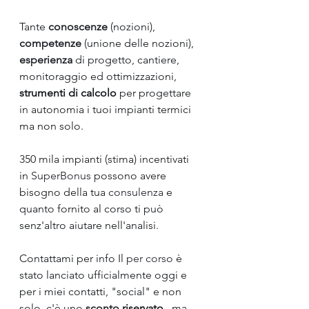
Tante 
conoscenze
(nozioni), 
competenze
(unione delle nozioni), 
esperienza
di progetto, cantiere, 
monitoraggio ed ottimizzazioni, 
strumenti di calcolo
 per progettare 
in autonomia i tuoi impianti termici 
ma non solo.
350 mila impianti (stima) incentivati 
in 
SuperBonus
 possono avere 
bisogno della tua 
consulenza
 e 
quanto fornito al corso ti può 
senz'altro aiutare nell'analisi.
Contattami per info Il 
per corso
 è 
stato lanciato ufficialmente oggi e 
per i miei contatti, "social" e non 
solo, c'è uno 
sconto
 riservato
 , ma 