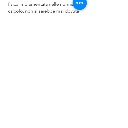
fisica implementata nelle norme di 
calcolo, non si sarebbe mai dovuta 
scaldare con l'impianto radiante. E 
io ti dico invece che quell'edificio si 
scaldava, con 0°C esterni, con meno 
di 50W/m2 (le prove non distruttive 
aiutano).
Avessi progettato un impianto da 
24kW o da 20kW avrei fatto un 
errore madornale!
 Anche se tutto 
gratis, causa SB 110, i problemi 
sarebbero sorti nel funzionamento, 
come puoi vedere tu stesso 
navigando in tanti gruppi facebook 
che parlano di pompe di calore.
La pompa di calore scelta è da 
meno di 12kW alla temperatura di 