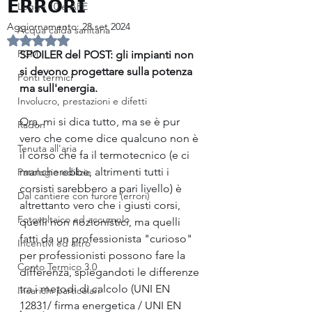
𝗘𝗥𝗥𝗢𝗥𝗜
Legge 10 e APE
Aggiornamento:
28 set 2024
Acqua calda sanitaria
Valutazione NaN stelle su 5.
PCM
SPOILER del POST: gli impianti non 
si devono progettare sulla potenza 
Ponti termici
ma sull'energia.
Involucro, prestazioni e difetti
Ora, mi si dica tutto, ma se è pur 
Radon
vero che come dice qualcuno non è 
Tenuta all'aria
il corso che fa il termotecnico (e ci 
mancherebbe, altrimenti tutti i 
Patologie edilizie
corsisti sarebbero a pari livello) è 
Dal cantiere con furore (errori)
altrettanto vero che i giusti corsi, 
Fotovoltaico ed accumulo
quelli non nozionistici, ma quelli 
fatti da un professionista "curioso" 
Incentivi ed altro
per professionisti possono fare la 
Conto Termico 3.0
differenza, spiegandoti le differenze 
tra i metodi di calcolo (UNI EN 
Incarichi particolari
12831/ firma energetica / UNI EN 