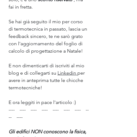
fai in fretta.
Se hai già seguito il mio 
per corso
di termotecnica in passato, lascia un 
feedback sincero, te ne sarò grato 
con l'
aggiornamento
 del foglio di 
calcolo di progettazione a Natale!
E non dimenticarti di iscriviti al mio 
blog e di collegarti su 
Linkedin 
per 
avere in anteprima tutte le chicche 
termotecniche!
E ora leggiti in pace l'articolo :)
----    ----    ----    ----    ----    ----    ----    --
--    ----    
Gli edifici NON conoscono la fisica, 