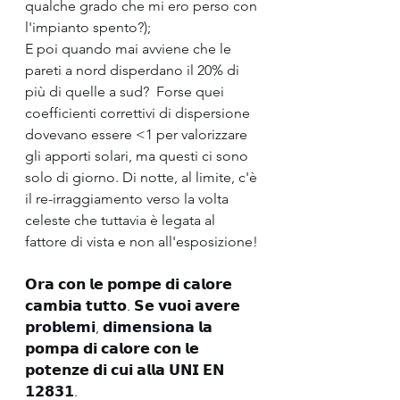
qualche grado che mi ero perso con 
l'impianto spento?);
E poi quando mai avviene che le 
pareti a nord disperdano il 20% di 
più di quelle a sud?  Forse quei 
coefficienti correttivi di dispersione 
dovevano essere <1 per valorizzare 
gli apporti solari, ma questi ci sono 
solo di giorno. Di notte, al limite, c'è 
il re-irraggiamento verso la volta 
celeste che tuttavia è legata al 
fattore di vista e non all'esposizione!
𝗢𝗿𝗮 𝗰𝗼𝗻 𝗹𝗲 𝗽𝗼𝗺𝗽𝗲 𝗱𝗶 𝗰𝗮𝗹𝗼𝗿𝗲 
𝗰𝗮𝗺𝗯𝗶𝗮 𝘁𝘂𝘁𝘁𝗼. 𝗦𝗲 𝘃𝘂𝗼𝗶 𝗮𝘃𝗲𝗿𝗲 
𝗽𝗿𝗼𝗯𝗹𝗲𝗺𝗶, 𝗱𝗶𝗺𝗲𝗻𝘀𝗶𝗼𝗻𝗮 𝗹𝗮 
𝗽𝗼𝗺𝗽𝗮 𝗱𝗶 𝗰𝗮𝗹𝗼𝗿𝗲 𝗰𝗼𝗻 𝗹𝗲 
𝗽𝗼𝘁𝗲𝗻𝘇𝗲 𝗱𝗶 𝗰𝘂𝗶 𝗮𝗹𝗹𝗮 𝗨𝗡𝗜 𝗘𝗡 
𝟭𝟮𝟴𝟯𝟭.