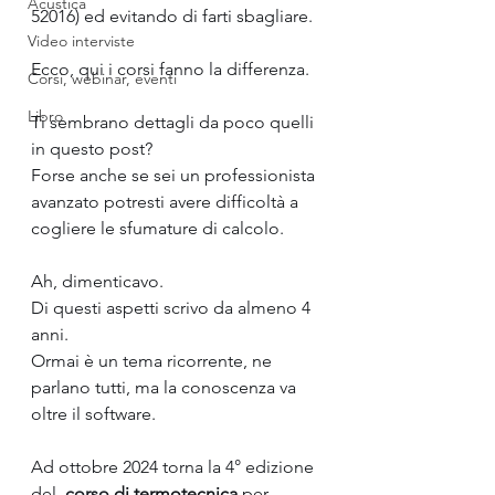
Acustica
52016) ed evitando di farti sbagliare. 
Video interviste
Ecco, qui i corsi fanno la differenza.
Corsi, webinar, eventi
Libro
Ti sembrano dettagli da poco quelli 
in questo post? 
Forse anche se sei un professionista 
avanzato potresti avere difficoltà a 
cogliere le sfumature di calcolo.
Ah, dimenticavo. 
Di questi aspetti scrivo da almeno 4 
anni. 
Ormai è un tema ricorrente, ne 
parlano tutti, ma la conoscenza va 
oltre il software.
Ad ottobre 2024 torna la 4° edizione 
del 
corso
 di termotecnica
 per 