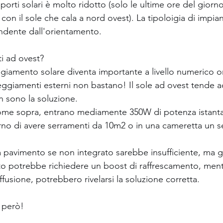
pporti solari è molto ridotto (solo le ultime ore del gior
con il sole che cala a nord ovest). La tipoloigia di impi
ndente dall'orientamento.
i ad ovest? 
giamento solare diventa importante a livello numerico or
ggiamenti esterni non bastano! Il sole ad ovest tende a
n sono la soluzione.
 come sopra, entrano mediamente 350W di potenza istant
rno di avere serramenti da 10m2 o in una cameretta un 
a pavimento se non integrato sarebbe insufficiente, ma 
tto potrebbe richiedere un boost di raffrescamento, mentr
iffusione, potrebbero rivelarsi la soluzione corretta.
 però!