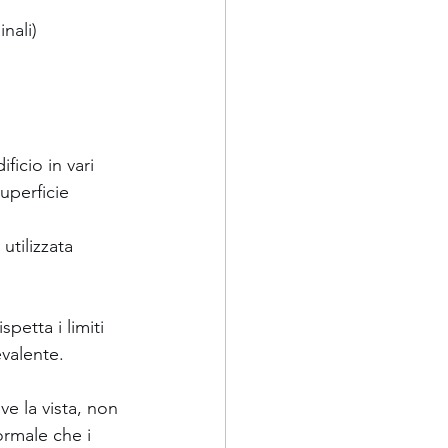
nali)
ficio in vari 
uperficie 
utilizzata 
etta i limiti 
evalente.
e la vista, non 
rmale che i 