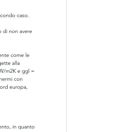
secondo caso.
o di non avere 
ente come le 
ette alla 
 W/m2K e ggl = 
chermi con 
nord europa, 
ento, in quanto 