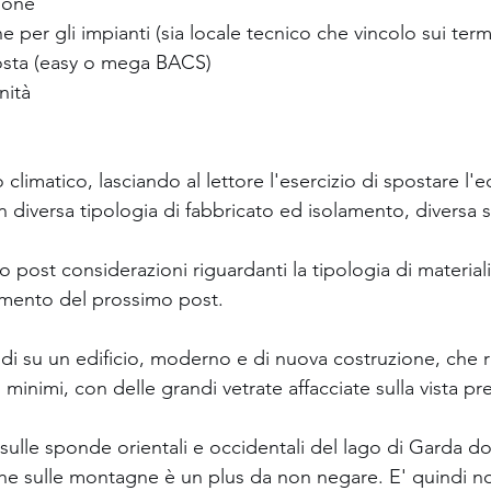
ione
e per gli impianti (sia locale tecnico che vincolo sui termi
osta (easy o mega BACS)
nità
limatico, lasciando al lettore l'esercizio di spostare l'edi
on diversa tipologia di fabbricato ed isolamento, diversa s
post considerazioni riguardanti la tipologia di materiali 
gomento del prossimo post.
 su un edificio, moderno e di nuova costruzione, che risp
iti minimi, con delle grandi vetrate affacciate sulla vista pr
sulle sponde orientali e occidentali del lago di Garda dov
he sulle montagne è un plus da non negare. E' quindi no