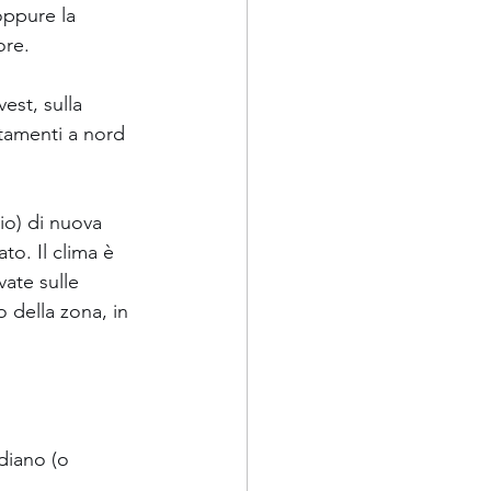
oppure la 
ore. 
est, sulla 
tamenti a nord 
o) di nuova 
to. Il clima è 
vate sulle 
 della zona, in 
diano (o 