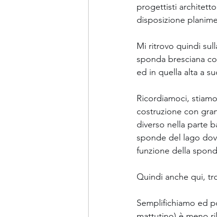
progettisti architett
disposizione planimet
Mi ritrovo quindi su
sponda bresciana con
ed in quella alta a su
Ricordiamoci, stiamo
costruzione con grand
diverso nella parte ba
sponde del lago dove
funzione della spond
Quindi anche qui, tro
Semplifichiamo ed pos
mattutino) è meno ri