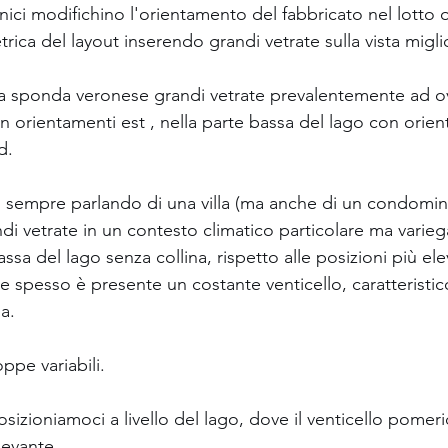
onici modifichino l'orientamento del fabbricato nel lotto 
rica del layout inserendo grandi vetrate sulla vista migli
lla sponda veronese grandi vetrate prevalentemente ad ov
 orientamenti est , nella parte bassa del lago con orien
d.
 sempre parlando di una villa (ma anche di un condomini
i vetrate in un contesto climatico particolare ma variega
ssa del lago senza collina, rispetto alle posizioni più ele
 spesso è presente un costante venticello, caratteristico
a.
ppe variabili. 
izioniamoci a livello del lago, dove il venticello pomeri
levante.