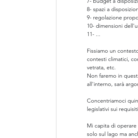
7- budget a disposiz
8- spazi a disposizion
9- regolazione prop
10- dimensioni dell'u
11- ...
Fissiamo un contesto c
contesti climatici, c
vetrata, etc.
Non faremo in questo 
all'interno, sarà ar
Concentriamoci quindi
legislativi sui requis
Mi capita di operare 
solo sul lago ma anc