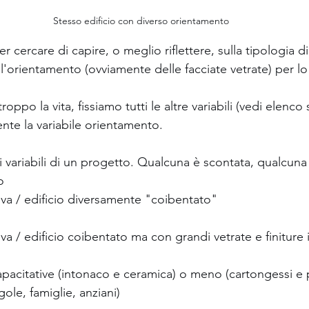
Stesso edificio con diverso orientamento
r cercare di capire, o meglio riflettere, sulla tipologia d
ll'orientamento (ovviamente delle facciate vetrate) per lo 
oppo la vita, fissiamo tutti le altre variabili (vedi elenco 
te la variabile orientamento.
li variabili di un progetto. Qualcuna è scontata, qualcun
o
tiva / edificio diversamente "coibentato"
tiva / edificio coibentato ma con grandi vetrate e finiture
 capacitative (intonaco e ceramica) o meno (cartongessi e
gole, famiglie, anziani)