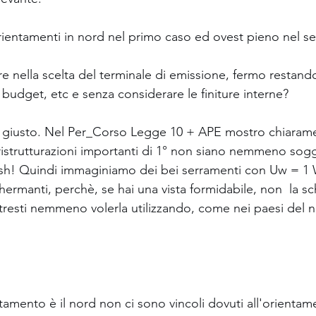
rientamenti in nord nel primo caso ed ovest pieno nel 
e nella scelta del terminale di emissione, fermo restand
 budget, etc e senza considerare le finiture interne?
Si giusto. Nel Per_Corso Legge 10 + APE mostro chiaram
ristrutturazioni importanti di 1° non siano nemmeno sogg
l+sh! Quindi immaginiamo dei bei serramenti con Uw = 1
hermanti, perchè, se hai una vista formidabile, non  la s
resti nemmeno volerla utilizzando, come nei paesi del 
tamento è il nord non ci sono vincoli dovuti all'orientam