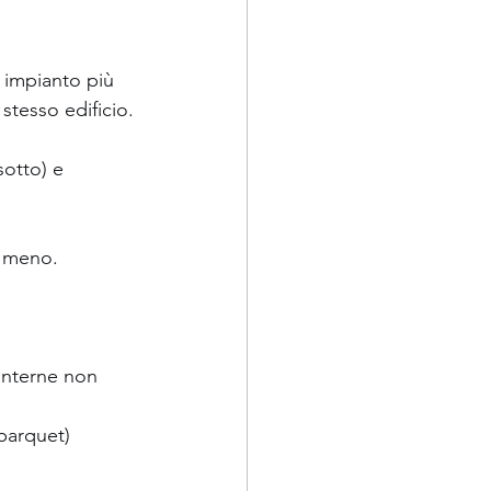
i impianto più 
stesso edificio.
sotto) e 
a meno.
 interne non 
 parquet)