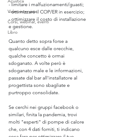
Acustica
- limitare i malfuzionamenti/guasti;
Video interviste
- ottimizzare il COP/ER in esercizio;
- ottimizzare il costo di installazione 
Corsi, webinar, eventi
e gestione.
Libro
Quanto detto sopra forse a 
qualcuno esce dalle orecchie, 
qualche concetto è ormai 
sdoganato. A volte però è 
sdoganato male e le informazioni, 
passate dal bar all'installatore al 
progettista sono sbagliate e 
purtroppo consolidate.
Se cerchi nei gruppi facebook o 
similari, finita la pandemia, trovi 
molti "esperti" di pompe di calore 
che, con 4 dati forniti, ti indicano 
cosa fare per ottimizzare il tuo 