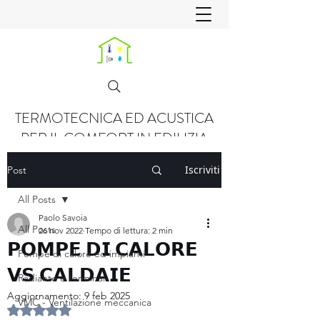
TERMOTECNICA ED ACUSTICA
PER IL COMFORT IN EDILIZIA
Iscriviti
Post
All Posts
Paolo Savoia
All Posts
26 nov 2022
Tempo di lettura: 2 min
𝗣𝗢𝗠𝗣𝗘 𝗗𝗜 𝗖𝗔𝗟𝗢𝗥𝗘
Pompe di calore ed impianti
𝗩𝗦 𝗖𝗔𝗟𝗗𝗔𝗜𝗘
Radiante e terminali
Aggiornamento:
9 feb 2025
VMC - Ventilazione meccanica
Valutazione NaN stelle su 5.