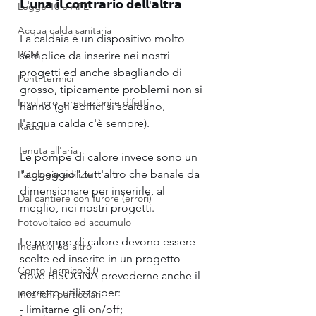
𝗟'𝘂𝗻𝗮 𝗶𝗹 𝗰𝗼𝗻𝘁𝗿𝗮𝗿𝗶𝗼 𝗱𝗲𝗹𝗹'𝗮𝗹𝘁𝗿𝗮
Legge 10 e APE
Acqua calda sanitaria
La caldaia è un dispositivo molto 
PCM
semplice da inserire nei nostri 
progetti ed anche sbagliando di 
Ponti termici
grosso, tipicamente problemi non si 
Involucro, prestazioni e difetti
hanno (gli edifici si scaldano, 
l'acqua calda c'è sempre).
Radon
Tenuta all'aria
Le pompe di calore invece sono un 
"aggeggio" tutt'altro che banale da 
Patologie edilizie
dimensionare per inserirle, al 
Dal cantiere con furore (errori)
meglio, nei nostri progetti.
Fotovoltaico ed accumulo
Le pompe di calore devono essere 
Incentivi ed altro
scelte ed inserite in un progetto 
Conto Termico 3.0
dove BISOGNA prevederne anche il 
corretto utilizzo per:
Incarichi particolari
- limitarne gli on/off;