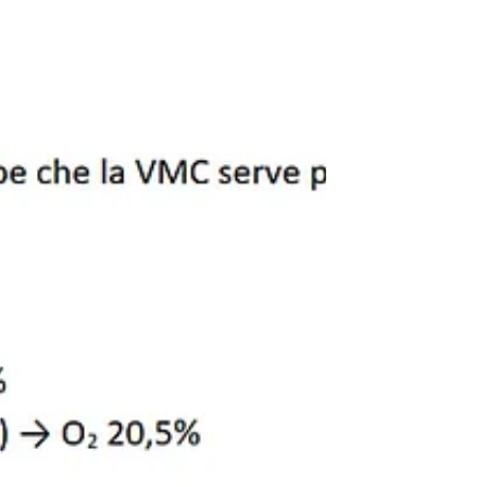
𝗜𝗢 𝗔𝗟𝗠𝗘𝗡𝗢 𝗗𝗜𝗖𝗢 𝗖𝗛𝗘 𝗣𝗔𝗦𝗦𝗔𝗧𝗜 𝗜
𝟯𝟯 𝗔𝗡𝗡𝗜 𝗡𝗢𝗡 𝗙𝗔𝗖𝗖𝗜𝗢 𝗠𝗜𝗥𝗔𝗖𝗢𝗟𝗜
(𝗘' 𝗦𝗧𝗔𝗧𝗜𝗦𝗧𝗜𝗖𝗔) Mi...