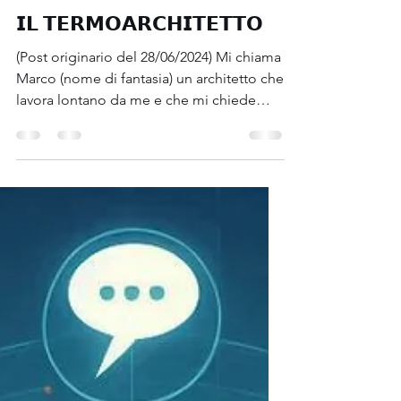
8 set 2024
Tempo di lettura: 2 min
Pompe di calore ed impianti
𝗜𝗟 𝗧𝗘𝗥𝗠𝗢𝗔𝗥𝗖𝗛𝗜𝗧𝗘𝗧𝗧𝗢
(Post originario del 28/06/2024) Mi chiama
Marco (nome di fantasia) un architetto che
lavora lontano da me e che mi chiede
consigli su...