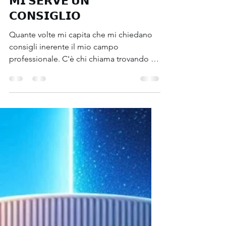
Paolo Savoia
28 giu 2024
Tempo di lettura: 3 min
Corsi, webinar, eventi
𝗠𝗜 𝗦𝗘𝗥𝗩𝗘 𝗨𝗡
𝗖𝗢𝗡𝗦𝗜𝗚𝗟𝗜𝗢
Quante volte mi capita che mi chiedano
consigli inerente il mio campo
professionale. C'è chi chiama trovando il
mio numero sul web, chi...