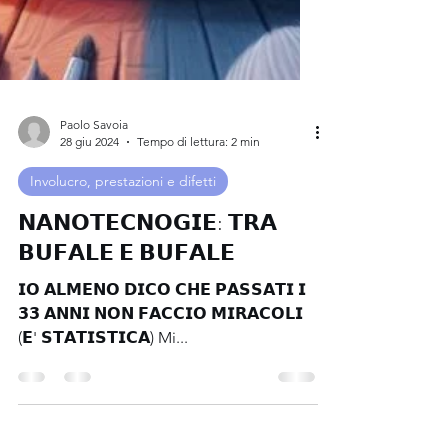
Paolo Savoia
28 giu 2024
Tempo di lettura: 2 min
Involucro, prestazioni e difetti
𝗡𝗔𝗡𝗢𝗧𝗘𝗖𝗡𝗢𝗚𝗜𝗘: 𝗧𝗥𝗔
𝗕𝗨𝗙𝗔𝗟𝗘 𝗘 𝗕𝗨𝗙𝗔𝗟𝗘