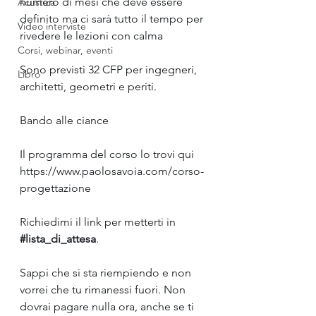
numero di mesi che deve essere 
Acustica
definito ma ci sarà tutto il tempo per 
Video interviste
rivedere le lezioni con calma
Corsi, webinar, eventi
Sono previsti 32 CFP per ingegneri, 
Libro
architetti, geometri e periti.
Bando alle ciance
Il programma del corso lo trovi qui 
https://www.paolosavoia.com/corso-
progettazione
Richiedimi il link per metterti in 
#lista_di_attesa
.
Sappi che si sta riempiendo e non 
vorrei che tu rimanessi fuori. Non 
dovrai pagare nulla ora, anche se ti 