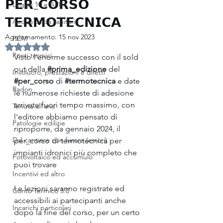
𝗣𝗘𝗥_𝗖𝗢𝗥𝗦𝗢
Legge 10 e APE
𝗧𝗘𝗥𝗠𝗢𝗧𝗘𝗖𝗡𝗜𝗖𝗔
Acqua calda sanitaria
Aggiornamento:
15 nov 2023
PCM
Valutazione NaN stelle su 5.
Ponti termici
Visto l'enorme successo con il sold 
out della 
#prima_edizione
 del 
Involucro, prestazioni e difetti
#per_corso
 di 
#termotecnica
 e date 
Radon
le numerose richieste di adesione 
arrivate fuori tempo massimo, con 
Tenuta all'aria
l'editore abbiamo pensato di 
Patologie edilizie
riproporre, da gennaio 2024, il 
Dal cantiere con furore (errori)
per_corso di termotecnica per 
impianti idronici più completo che 
Fotovoltaico ed accumulo
puoi trovare
Incentivi ed altro
Le lezioni saranno registrate ed 
Conto Termico 3.0
accessibili ai partecipanti anche 
Incarichi particolari
dopo la fine del corso, per un certo 