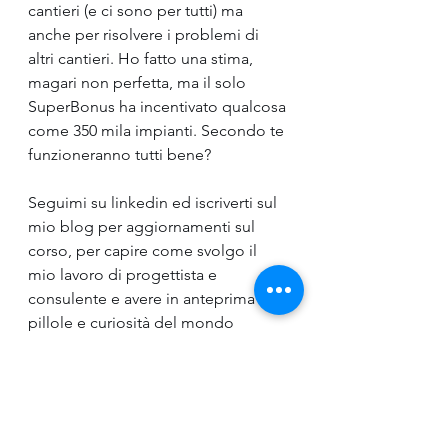
cantieri (e ci sono per tutti) ma 
anche per risolvere i problemi di 
altri cantieri. Ho fatto una stima, 
magari non perfetta, ma il solo 
SuperBonus ha incentivato qualcosa 
come 350 mila impianti. Secondo te 
funzioneranno tutti bene?
Seguimi su linkedin ed iscriverti sul 
mio blog per aggiornamenti sul 
corso, per capire come svolgo il 
mio lavoro di progettista e 
consulente e avere in anteprima 
pillole e curiosità del mondo 
termotecnico. Ah, trovi già molte 
anticipazioni del corso!
Ti aspetto e se serve, sono a 
disposizione