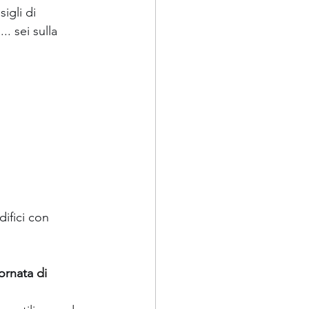
igli di 
. sei sulla 
ifici con 
ornata
 di