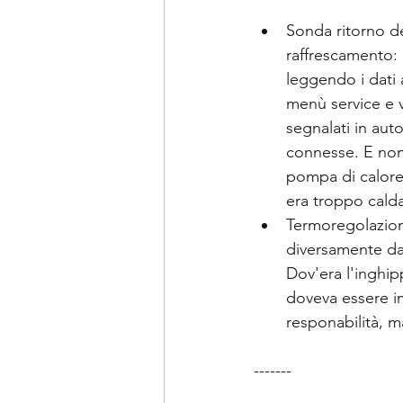
Sonda ritorno d
raffrescamento: 
leggendo i dati 
menù service e 
segnalati in aut
connesse. E non 
pompa di calore,
era troppo calda
Termoregolazione
diversamente da
Dov'era l'inghi
doveva essere im
responabilità, m
-------