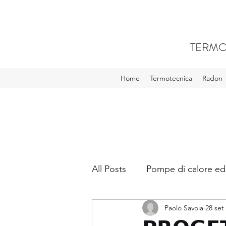
TERMO
Home
Termotecnica
Radon
All Posts
Pompe di calore ed
Paolo Savoia
28 set
VMC - Ventilazione meccani