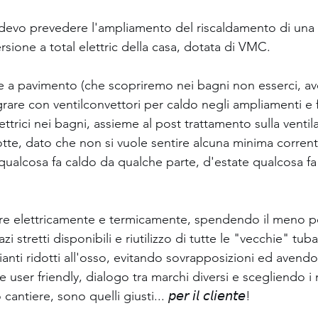
evo prevedere l'ampliamento del riscaldamento di una 
rsione a total elettric della casa, dotata di VMC.
e a pavimento (che scopriremo nei bagni non esserci, ave
rare con ventilconvettori per caldo negli ampliamenti e 
lettrici nei bagni, assieme al post trattamento sulla ventil
otte, dato che non si vuole sentire alcuna minima corrente
ualcosa fa caldo da qualche parte, d'estate qualcosa fa
imare elettricamente e termicamente, spendendo il meno po
i stretti disponibili e riutilizzo di tutte le "vecchie" tuba
anti ridotti all'osso, evitando sovrapposizioni ed avendo
e user friendly, dialogo tra marchi diversi e scegliendo i 
tiere, sono quelli giusti... 𝘱𝘦𝘳 𝘪𝘭 𝘤𝘭𝘪𝘦𝘯𝘵𝘦!