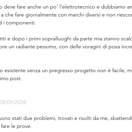
o deve fare anche un po' l'elettrotecnico e dobbiamo am
no a che fare giornalmente con marchi diversi e non ries
d i componenti.
titi e dopo i primi sopralluoghi da parte mia stanno sca
pre un radiante pessimo, con delle voragini di posa incre
to esistente senza un pregresso progetto non è facile, ma
simo post.
28/09/2024)
 sono stati due problemi, trovati e risolti da me, sbattend
fare le prove.