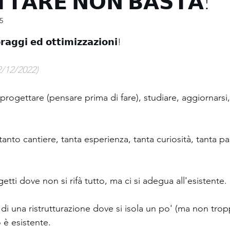
𝗧𝗔𝗥𝗘 𝗡𝗢𝗡 𝗕𝗔𝗦𝗧𝗔!
5
Involucro, prestazioni e difetti
Radon
lle su 5.
𝗿𝗮𝗴𝗴𝗶 𝗲𝗱 𝗼𝘁𝘁𝗶𝗺𝗶𝘇𝘇𝗮𝘇𝗶𝗼𝗻𝗶!
edilizie
Dal cantiere con furore (errori)
2/12/2022)
 progettare (pensare prima di fare), studiare, aggiornarsi,
Incentivi ed altro
Conto Termico 3.0
nto cantiere, tanta esperienza, tanta curiosità, tanta pa
tica
Video interviste
Corsi, webinar, eventi
etti dove non si rifà tutto, ma ci si adegua all'esistente.
 di una ristrutturazione dove si isola un po' (ma non trop
 è esistente. 