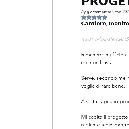
𝗣𝗥𝗢𝗚𝗘
Aggiornamento:
9 feb 202
PCM
Ponti termici
Valutazione NaN ste
𝗖𝗮𝗻𝘁𝗶𝗲𝗿𝗲, 𝗺𝗼𝗻𝗶𝘁𝗼
Tenuta all'aria
Patologie 
(post originale del 0
Rimanere in ufficio a
Fotovoltaico ed accumulo
etc non basta.
Serve, secondo me, ta
Incarichi particolari
Acus
voglia di fare bene.
A volta capitano prog
Libro
Mi capita il progetto
radiante a pavimento