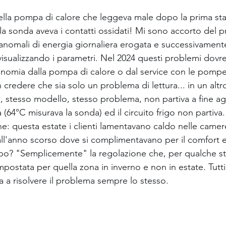
ella pompa di calore che leggeva male dopo la prima sta
la sonda aveva i contatti ossidati! Mi sono accorto del 
anomali di energia giornaliera erogata e successivament
visualizzando i parametri. Nel 2024 questi problemi dovr
onomia dalla pompa di calore o dal service con le pompe
credere che sia solo un problema di lettura... in un altro
 stesso modello, stesso problema, non partiva a fine ago
 (64°C misurava la sonda) ed il circuito frigo non partiva.
: questa estate i clienti lamentavano caldo nelle camer
ll'anno scorso dove si complimentavano per il comfort e
ppo? "Semplicemente" la regolazione che, per qualche s
postata per quella zona in inverno e non in estate. Tutti 
a a risolvere il problema sempre lo stesso.