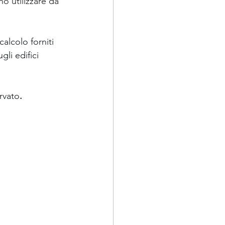
no utilizzare da 
lcolo forniti 
li edifici 
rvato
.