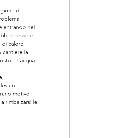
gione di 
problema 
e entrando nel 
ebbero essere 
 di calore 
 cantiere la 
sto... l'acqua 
e, 
levato. 
trano motivo 
a rimbalzarsi le 