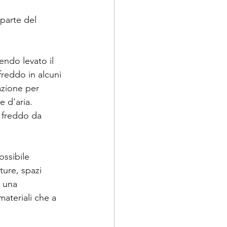
parte del 
ndo levato il 
freddo in alcuni 
azione per 
 d'aria. 
 freddo da 
ssibile 
ture, spazi 
 una 
materiali che a 