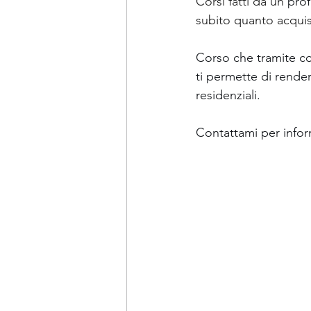
Corsi fatti da un 
prof
subito quanto acquisit
Corso che tramite co
ti permette di render
residenziali.
Contattami per inform