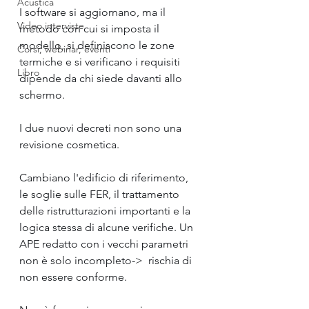
Acustica
I software si aggiornano, ma il 
Video interviste
metodo con cui si imposta il 
modello, si definiscono le zone 
Corsi, webinar, eventi
termiche e si verificano i requisiti 
Libro
dipende da chi siede davanti allo 
schermo.
I due nuovi decreti non sono una 
revisione cosmetica.
Cambiano l'edificio di riferimento, 
le soglie sulle FER, il trattamento 
delle ristrutturazioni importanti e la 
logica stessa di alcune verifiche. Un 
APE redatto con i vecchi parametri 
non è solo incompleto->  rischia di 
non essere conforme.