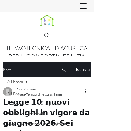
TERMOTECNICA ED ACUSTICA
PER IL COMFORT IN EDILIZIA
Iscriviti
Post
All Posts
Paolo Savoia
All Posts
14 apr
Tempo di lettura: 2 min
𝗟𝗲𝗴𝗴𝗲 𝟭𝟬: 𝗻𝘂𝗼𝘃𝗶
Pompe di calore ed impianti
𝗼𝗯𝗯𝗹𝗶𝗴𝗵𝗶 𝗶𝗻 𝘃𝗶𝗴𝗼𝗿𝗲 𝗱𝗮
Radiante e terminali
𝗴𝗶𝘂𝗴𝗻𝗼 𝟮𝟬𝟮𝟲: 𝗦𝗲𝗶
VMC - Ventilazione meccanica