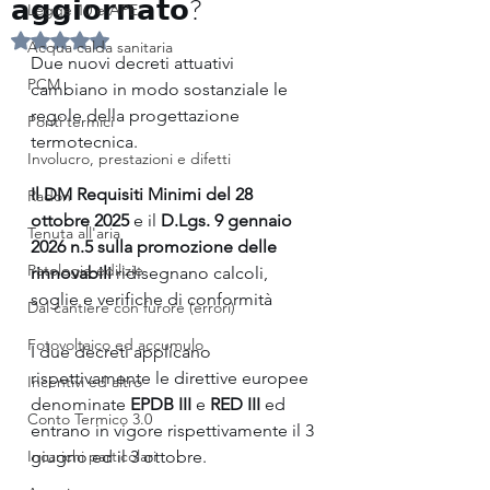
𝗮𝗴𝗴𝗶𝗼𝗿𝗻𝗮𝘁𝗼?
Legge 10 e APE
Valutazione NaN stelle su 5.
Acqua calda sanitaria
Due nuovi decreti attuativi 
PCM
cambiano in modo sostanziale le 
regole della progettazione 
Ponti termici
termotecnica. 
Involucro, prestazioni e difetti
Il DM Requisiti Minimi del 28 
Radon
ottobre 2025
 e il 
D.Lgs. 9 gennaio 
Tenuta all'aria
2026 n.5 sulla promozione delle 
Patologie edilizie
rinnovabili
 ridisegnano calcoli, 
soglie e verifiche di conformità 
Dal cantiere con furore (errori)
Fotovoltaico ed accumulo
I due decreti applicano 
rispettivamente le direttive europee 
Incentivi ed altro
denominate 
EPDB III 
e 
RED III 
ed 
Conto Termico 3.0
entrano in vigore rispettivamente il 3 
Incarichi particolari
giugno ed il 3 ottobre.