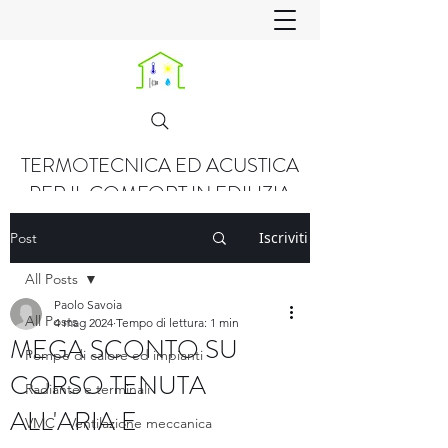
TERMOTECNICA ED ACUSTICA
PER IL COMFORT IN EDILIZIA
Iscriviti
Post
All Posts
Paolo Savoia
All Posts
4 mag 2024
Tempo di lettura: 1 min
MEGA SCONTO SU
Pompe di calore ed impianti
CORSO TENUTA
Radiante e terminali
ALL'ARIA E
VMC - Ventilazione meccanica