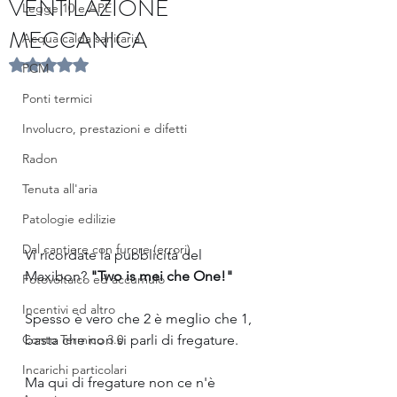
VENTILAZIONE
Legge 10 e APE
MECCANICA
Acqua calda sanitaria
Valutazione NaN stelle su 5.
PCM
Ponti termici
Involucro, prestazioni e difetti
Radon
Tenuta all'aria
Patologie edilizie
Dal cantiere con furore (errori)
Vi ricordate la pubblicità del 
Maxibon? 
"Two is mei che One!"
Fotovoltaico ed accumulo
Incentivi ed altro
Spesso è vero che 2 è meglio che 1, 
Conto Termico 3.0
basta che non si parli di fregature.
Incarichi particolari
Ma qui di fregature non ce n'è 