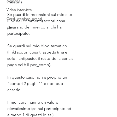
Acustica
nessuna.
Video interviste
Se guardi le recensioni sul mio sito 
Corsi, webinar, eventi
(link nei commenti) scopri cosa 
pensano dei miei corsi chi ha 
Libro
partecipato.
Se guardi sul mio blog tematico 
(
link
) scopri cosa ti aspetta (ma è 
solo l'antipasto, il resto della cena si 
paga ed è il per_corso).
In questo caso non è proprio un 
"compri 2 paghi 1" e non può 
esserlo.
I miei corsi hanno un valore 
elevatissimo (se hai partecipato ad 
almeno 1 di questi lo sai).