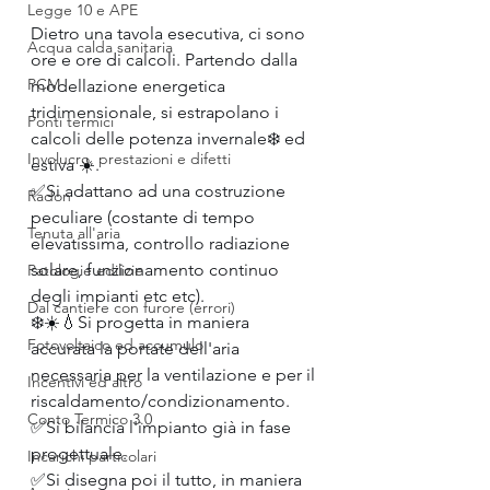
Legge 10 e APE
Dietro una tavola esecutiva, ci sono 
Acqua calda sanitaria
ore e ore di calcoli. Partendo dalla 
PCM
modellazione energetica 
tridimensionale, si estrapolano i 
Ponti termici
calcoli delle potenza invernale❄️ ed 
Involucro, prestazioni e difetti
estiva ☀️.
✅Si adattano ad una costruzione 
Radon
peculiare (costante di tempo 
Tenuta all'aria
elevatissima, controllo radiazione 
solare, funzionamento continuo 
Patologie edilizie
degli impianti etc etc).
Dal cantiere con furore (errori)
❄️☀️💧Si progetta in maniera 
Fotovoltaico ed accumulo
accurata la portate dell'aria 
necessaria per la ventilazione e per il 
Incentivi ed altro
riscaldamento/condizionamento.
Conto Termico 3.0
✅Si bilancia l'impianto già in fase 
progettuale.
Incarichi particolari
✅Si disegna poi il tutto, in maniera 