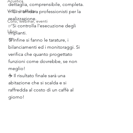
Acustica
dettaglia, comprensibile, completa.
Video interviste
✅Ci si affida a professionisti per la 
realizzazione.
Corsi, webinar, eventi
✅Si controlla l'esecuzione degli 
Libro
impianti.
💯Infine si fanno le tarature, i 
bilanciamenti ed i monitoraggi. Si 
verifica che quanto progettato 
funzioni come dovrebbe, se non 
meglio!
☕️ Il risultato finale sarà una 
abitazione che si scalda e si 
raffredda al costo di un caffè al 
giorno!