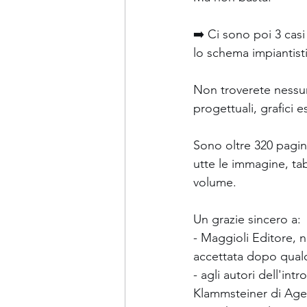
➡️ Ci sono poi 3 casi s
lo schema impiantist
Non troverete nessun
progettuali, grafici e
Sono oltre 320 pagine 
utte le immagine, tab
volume.  
Un grazie sincero a: 
- Maggioli Editore, 
accettata dopo qualche
- agli autori dell'int
Klammsteiner di Agen