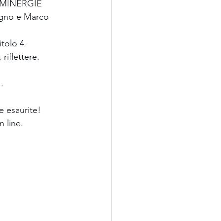
i MINERGIE 
tugno e Marco 
itolo 4 
iflettere.  
. 
e esaurite!  
n line.