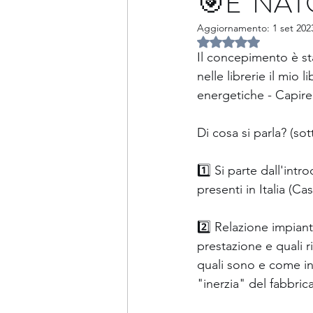
🎯E' NATO
Aggiornamento:
1 set 202
PCM
Ponti termici
Valutazione NaN ste
Il concepimento è sta
nelle librerie il mio 
Tenuta all'aria
Patologie 
energetiche - Capire 
Di cosa si parla? (so
Fotovoltaico ed accumulo
1️⃣ Si parte dall'intr
presenti in Italia (C
Incarichi particolari
Acus
2️⃣ Relazione impianto
prestazione e quali 
Libro
quali sono e come inc
"inerzia" del fabbrica