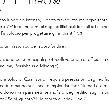
... IL LIBRO🎯
3
Involucro, prestazioni e difetti
Radon
lle su 5.
to lungo ed intenso, il parto travagliato ma dopo tanta a
libro 👉"Impianti termici negli edifici residenziali ad eleva
edilizie
Dal cantiere con furore (errori)
l'involucro per progettare gli impianti".👈  
tto un riassunto, per approfondire )  
Incentivi ed altro
Conto Termico 3.0
oduzione dei 3 principali protocolli volontari di efficienza
asaclima, Passivhaus e Minergie).
tica
Video interviste
Corsi, webinar, eventi
 involucro. Quali sono i requisiti prestazioni degli edific
ricadute hanno sulle scelte impiantistiche? Numeri alla 
idono i vari parametri termofisici degli edifici sugli impia
to? Se si, quanto? E la tenuta all'aria? E poi? 