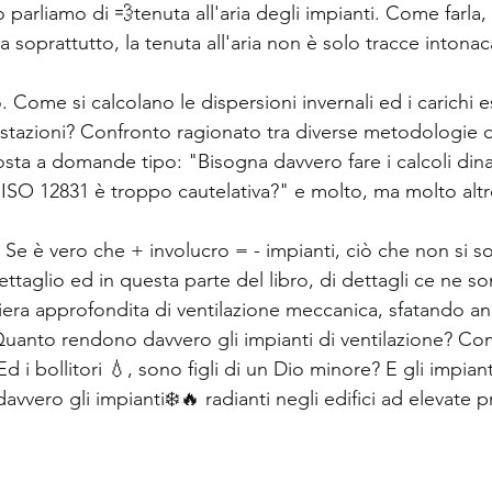
o parliamo di 💨tenuta all'aria degli impianti. Come farla
soprattutto, la tenuta all'aria non è solo tracce intonac
o. Come si calcolano le dispersioni invernali ed i carichi es
estazioni? Confronto ragionato tra diverse metodologie d
osta a domande tipo: "Bisogna davvero fare i calcoli dina
SO 12831 è troppo cautelativa?" e molto, ma molto altr
o. Se è vero che + involucro = - impianti, ciò che non si s
ttaglio ed in questa parte del libro, di dettagli ce ne 
aniera approfondita di ventilazione meccanica, sfatando a
 Quanto rendono davvero gli impianti di ventilazione? C
Ed i bollitori 💧, sono figli di un Dio minore? E gli impianti
vero gli impianti❄️🔥 radianti negli edifici ad elevate p