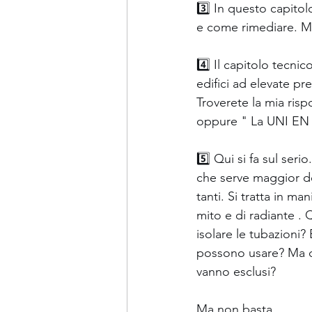
3️⃣ In questo capitol
e come rimediare. Ma 
4️⃣ Il capitolo tecnic
edifici ad elevate pr
Troverete la mia risp
oppure " La UNI EN I
5️⃣ Qui si fa sul seri
che serve maggior de
tanti. Si tratta in m
mito e di radiante .
isolare le tubazioni? 
possono usare? Ma dav
vanno esclusi?  
Ma non basta.  