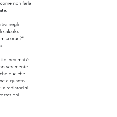
, come non farla 
ate. 
tivi negli 
i calcolo. 
mici orari?" 
o. 
ottolinea mai è 
sono veramente 
nche qualche 
ome e quanto 
 a radiatori si 
restazioni 