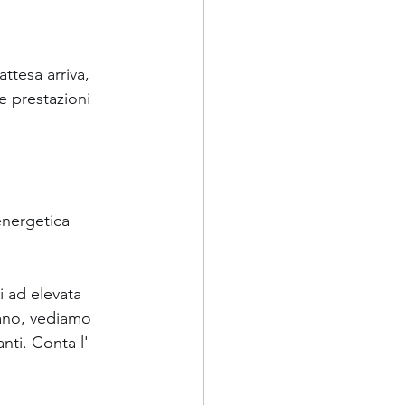
ttesa arriva, 
te prestazioni 
 energetica 
i ad elevata 
mano, vediamo 
nti. Conta l' 