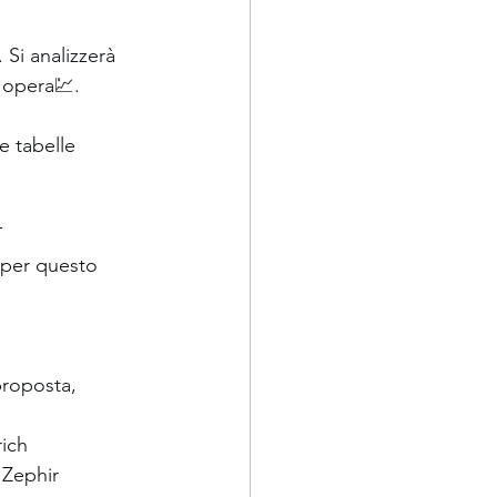
. Si analizzerà 
 opera💹.  
 tabelle 
T
 per questo 
proposta, 
rich 
Zephir 