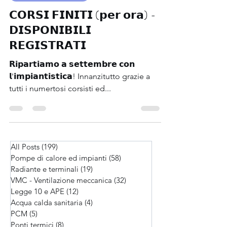
Corsi, webinar, eventi
𝗖𝗢𝗥𝗦𝗜 𝗙𝗜𝗡𝗜𝗧𝗜 (𝗽𝗲𝗿 𝗼𝗿𝗮) -
𝗗𝗜𝗦𝗣𝗢𝗡𝗜𝗕𝗜𝗟𝗜
𝗥𝗘𝗚𝗜𝗦𝗧𝗥𝗔𝗧𝗜
𝗥𝗶𝗽𝗮𝗿𝘁𝗶𝗮𝗺𝗼 𝗮 𝘀𝗲𝘁𝘁𝗲𝗺𝗯𝗿𝗲 𝗰𝗼𝗻
𝗹'𝗶𝗺𝗽𝗶𝗮𝗻𝘁𝗶𝘀𝘁𝗶𝗰𝗮! Innanzitutto grazie a
tutti i numertosi corsisti ed...
All Posts
(199)
199 post
Pompe di calore ed impianti
(58)
58 post
Radiante e terminali
(19)
19 post
VMC - Ventilazione meccanica
(32)
32 post
Legge 10 e APE
(12)
12 post
Acqua calda sanitaria
(4)
4 post