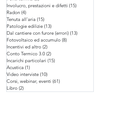
PCM
(5)
5 post
Ponti termici
(8)
8 post
Involucro, prestazioni e difetti
(15)
15 post
Radon
(4)
4 post
Tenuta all'aria
(15)
15 post
Patologie edilizie
(13)
13 post
Dal cantiere con furore (errori)
(13)
13 post
Fotovoltaico ed accumulo
(8)
8 post
Incentivi ed altro
(2)
2 post
Conto Termico 3.0
(2)
2 post
Incarichi particolari
(15)
15 post
Acustica
(1)
1 post
Video interviste
(10)
10 post
Corsi, webinar, eventi
(61)
61 post
Libro
(2)
2 post